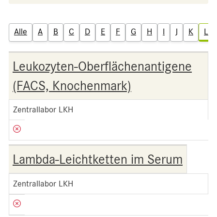
Alle
A
B
C
D
E
F
G
H
I
J
K
L
Leukozyten-Oberflächenantigene
(FACS, Knochenmark)
Zentrallabor LKH
Lambda-Leichtketten im Serum
Zentrallabor LKH