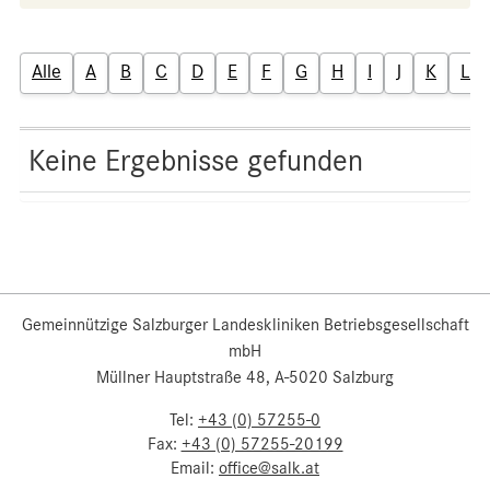
Alle
A
B
C
D
E
F
G
H
I
J
K
L
Keine Ergebnisse gefunden
Gemeinnützige Salzburger Landeskliniken Betriebsgesellschaft
mbH
Müllner Hauptstraße 48, A-5020 Salzburg
Tel:
+43 (0) 57255-0
Fax:
+43 (0) 57255-20199
Email:
office@salk.at