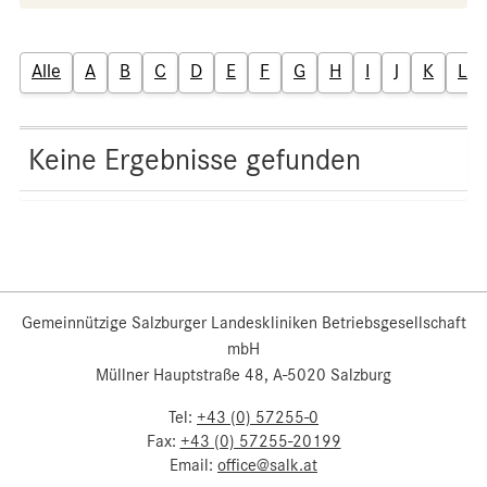
Alle
A
B
C
D
E
F
G
H
I
J
K
L
Keine Ergebnisse gefunden
Gemeinnützige Salzburger Landeskliniken Betriebsgesellschaft
mbH
Müllner Hauptstraße 48, A-5020 Salzburg
Tel:
+43 (0) 57255-0
Fax:
+43 (0) 57255-20199
Email:
office@salk.at