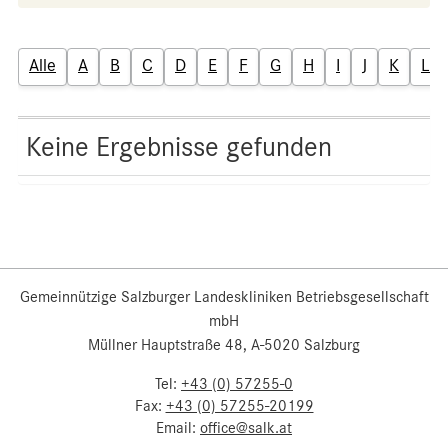
Alle
A
B
C
D
E
F
G
H
I
J
K
L
Keine Ergebnisse gefunden
Gemeinnützige Salzburger Landeskliniken Betriebsgesellschaft
mbH
Müllner Hauptstraße 48, A-5020 Salzburg
Tel:
+43 (0) 57255-0
Fax:
+43 (0) 57255-20199
Email:
office@salk.at