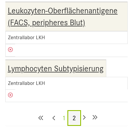
Leukozyten-Oberflächenantigene
(FACS, peripheres Blut)
Zentrallabor LKH
Lymphocyten Subtypisierung
Zentrallabor LKH
1
2