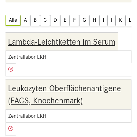
Alle
A
B
C
D
E
F
G
H
I
J
K
L
Lambda-Leichtketten im Serum
Zentrallabor LKH
Leukozyten-Oberflächenantigene
(FACS, Knochenmark)
Zentrallabor LKH