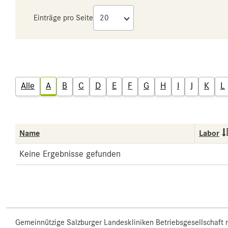
Einträge pro Seite
Alle
A
B
C
D
E
F
G
H
I
J
K
L
Name
Labor
Keine Ergebnisse gefunden
Gemeinnützige Salzburger Landeskliniken Betriebsgesellschaft