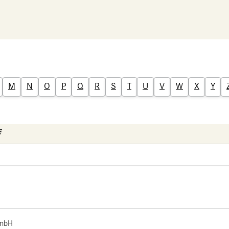
M
N
O
P
Q
R
S
T
U
V
W
X
Y
 mbH