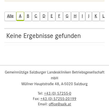
Alle
A
B
C
D
E
F
G
H
I
J
K
L
Keine Ergebnisse gefunden
Gemeinnützige Salzburger Landeskliniken Betriebsgesellschaft
mbH
Müllner Hauptstraße 48, A-5020 Salzburg
Tel:
+43 (0) 57255-0
Fax:
+43 (0) 57255-20199
Email:
office@salk.at