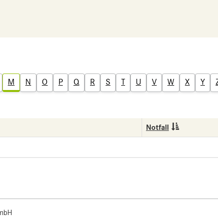
M
N
O
P
Q
R
S
T
U
V
W
X
Y
Notfall
 mbH