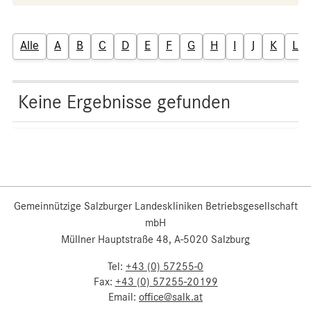
Alle
A
B
C
D
E
F
G
H
I
J
K
L
Keine Ergebnisse gefunden
Gemeinnützige Salzburger Landeskliniken Betriebsgesellschaft
mbH
Müllner Hauptstraße 48, A-5020 Salzburg
Tel:
+43 (0) 57255-0
Fax:
+43 (0) 57255-20199
Email:
office@salk.at