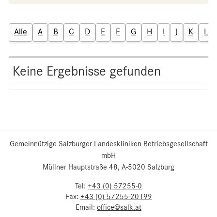
Alle
A
B
C
D
E
F
G
H
I
J
K
L
Keine Ergebnisse gefunden
Gemeinnützige Salzburger Landeskliniken Betriebsgesellschaft
mbH
Müllner Hauptstraße 48, A-5020 Salzburg
Tel:
+43 (0) 57255-0
Fax:
+43 (0) 57255-20199
Email:
office@salk.at