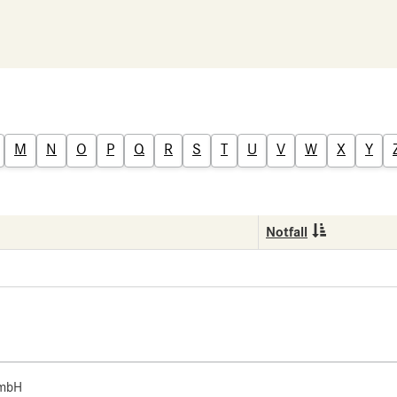
M
N
O
P
Q
R
S
T
U
V
W
X
Y
Notfall
 mbH