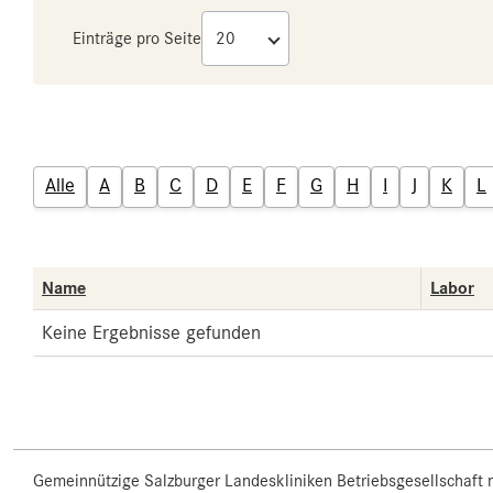
Einträge pro Seite
Alle
A
B
C
D
E
F
G
H
I
J
K
L
Name
Labor
Keine Ergebnisse gefunden
Gemeinnützige Salzburger Landeskliniken Betriebsgesellschaft