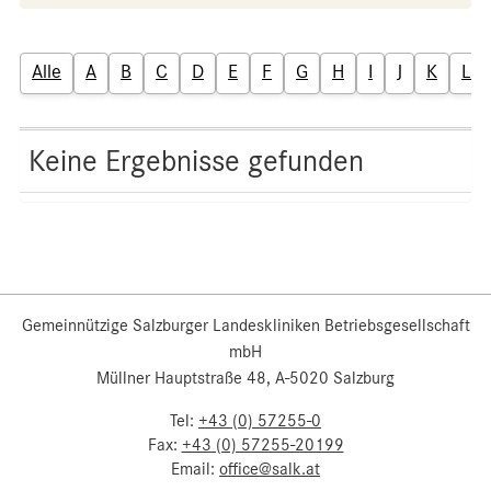
Alle
A
B
C
D
E
F
G
H
I
J
K
L
Keine Ergebnisse gefunden
Gemeinnützige Salzburger Landeskliniken Betriebsgesellschaft
mbH
Müllner Hauptstraße 48, A-5020 Salzburg
Tel:
+43 (0) 57255-0
Fax:
+43 (0) 57255-20199
Email:
office@salk.at