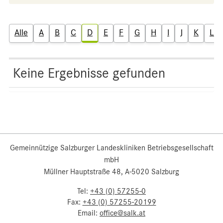
Alle
A
B
C
D
E
F
G
H
I
J
K
L
Keine Ergebnisse gefunden
Gemeinnützige Salzburger Landeskliniken Betriebsgesellschaft
mbH
Müllner Hauptstraße 48, A-5020 Salzburg
Tel:
+43 (0) 57255-0
Fax:
+43 (0) 57255-20199
Email:
office@salk.at