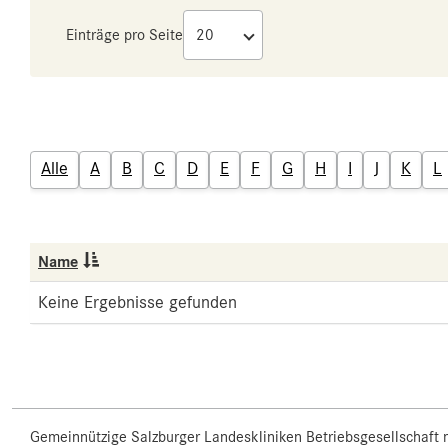
Einträge pro Seite
Alle
A
B
C
D
E
F
G
H
I
J
K
L
Name
Keine Ergebnisse gefunden
Gemeinnützige Salzburger Landeskliniken Betriebsgesellschaft