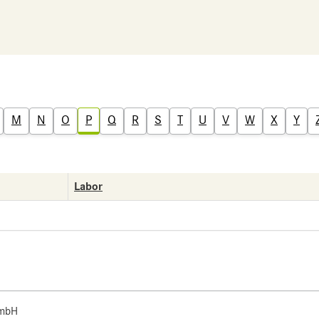
M
N
O
P
Q
R
S
T
U
V
W
X
Y
Labor
 mbH