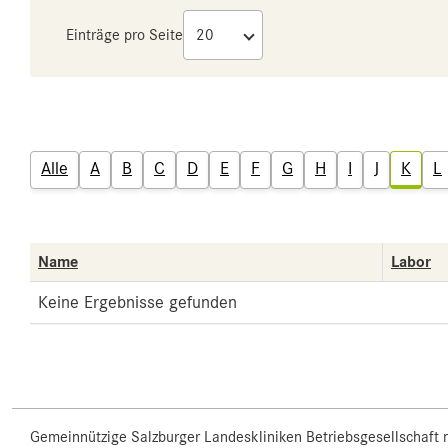
Einträge pro Seite
Alle
A
B
C
D
E
F
G
H
I
J
K
L
Name
Labor
Keine Ergebnisse gefunden
Gemeinnützige Salzburger Landeskliniken Betriebsgesellschaft