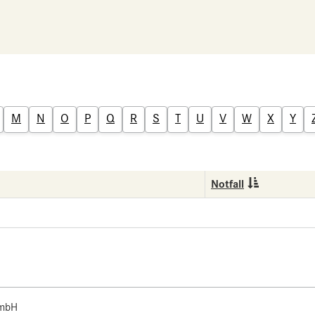
M
N
O
P
Q
R
S
T
U
V
W
X
Y
Notfall
 mbH