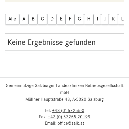
Alle
A
B
C
D
E
F
G
H
I
J
K
L
Keine Ergebnisse gefunden
Gemeinnützige Salzburger Landeskliniken Betriebsgesellschaft
mbH
Müllner Hauptstraße 48, A-5020 Salzburg
Tel:
+43 (0) 57255-0
Fax:
+43 (0) 57255-20199
Email:
office@salk.at