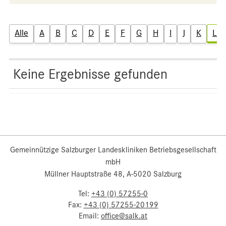
Alle
A
B
C
D
E
F
G
H
I
J
K
L
Keine Ergebnisse gefunden
Gemeinnützige Salzburger Landeskliniken Betriebsgesellschaft
mbH
Müllner Hauptstraße 48, A-5020 Salzburg
Tel:
+43 (0) 57255-0
Fax:
+43 (0) 57255-20199
Email:
office@salk.at