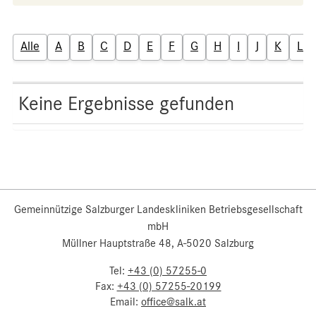
Alle
A
B
C
D
E
F
G
H
I
J
K
L
Keine Ergebnisse gefunden
Gemeinnützige Salzburger Landeskliniken Betriebsgesellschaft
mbH
Müllner Hauptstraße 48, A-5020 Salzburg
Tel:
+43 (0) 57255-0
Fax:
+43 (0) 57255-20199
Email:
office@salk.at