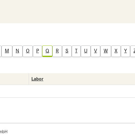
M
N
O
P
Q
R
S
T
U
V
W
X
Y
Labor
 mbH