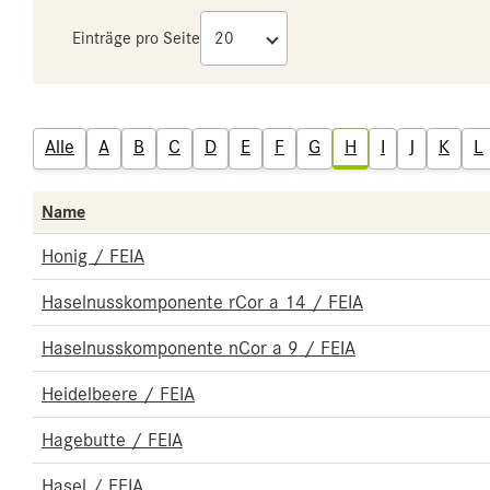
Einträge pro Seite
Alle
A
B
C
D
E
F
G
H
I
J
K
L
Name
Honig / FEIA
Haselnusskomponente rCor a 14 / FEIA
Haselnusskomponente nCor a 9 / FEIA
Heidelbeere / FEIA
Hagebutte / FEIA
Hasel / FEIA