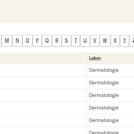
M
N
O
P
Q
R
S
T
U
V
W
X
Y
Labor
Dermatologie
Dermatologie
Dermatologie
Dermatologie
Dermatologie
Dermatologie