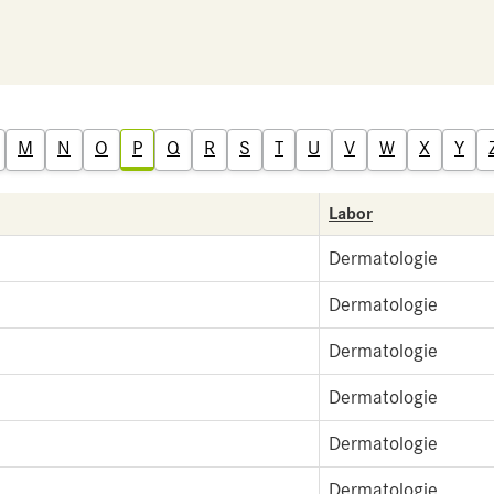
M
N
O
P
Q
R
S
T
U
V
W
X
Y
Labor
Dermatologie
Dermatologie
Dermatologie
Dermatologie
Dermatologie
Dermatologie