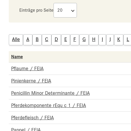
Einträge pro Seite
Alle
A
B
C
D
E
F
G
H
I
J
K
L
Name
Pflaume / FEIA
Pinienkerne / FEIA
Penicillin Minor Determinante / FEIA
Pferdekomponente rEqu c 1 / FEIA
Pferdefleisch / FEIA
Pappel / FEIA