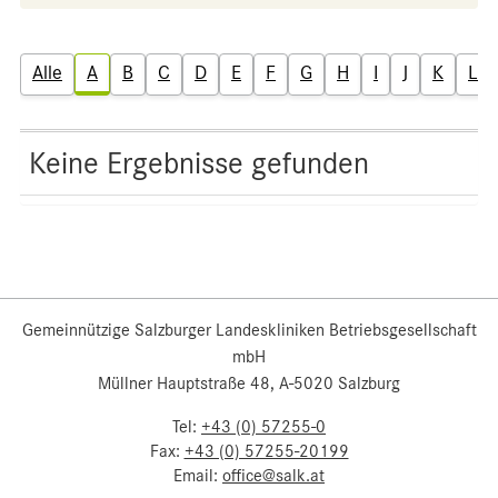
Alle
A
B
C
D
E
F
G
H
I
J
K
L
Keine Ergebnisse gefunden
Gemeinnützige Salzburger Landeskliniken Betriebsgesellschaft
mbH
Müllner Hauptstraße 48, A-5020 Salzburg
Tel:
+43 (0) 57255-0
Fax:
+43 (0) 57255-20199
Email:
office@salk.at