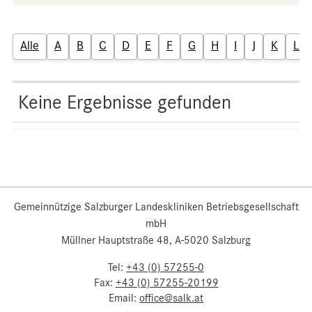
Alle
A
B
C
D
E
F
G
H
I
J
K
L
Keine Ergebnisse gefunden
Gemeinnützige Salzburger Landeskliniken Betriebsgesellschaft
mbH
Müllner Hauptstraße 48, A-5020 Salzburg
Tel:
+43 (0) 57255-0
Fax:
+43 (0) 57255-20199
Email:
office@salk.at