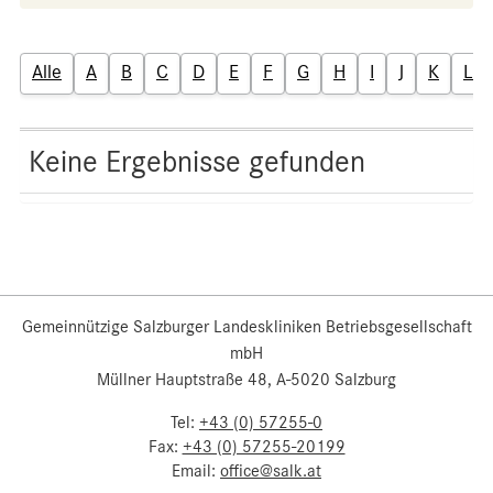
Alle
A
B
C
D
E
F
G
H
I
J
K
L
Keine Ergebnisse gefunden
Gemeinnützige Salzburger Landeskliniken Betriebsgesellschaft
mbH
Müllner Hauptstraße 48, A-5020 Salzburg
Tel:
+43 (0) 57255-0
Fax:
+43 (0) 57255-20199
Email:
office@salk.at