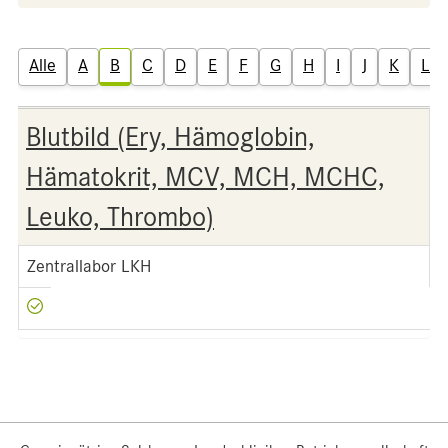
Alle
A
B
C
D
E
F
G
H
I
J
K
L
Blutbild (Ery, Hämoglobin,
Hämatokrit, MCV, MCH, MCHC,
Leuko, Thrombo)
Zentrallabor LKH