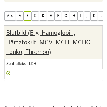
Alle
A
B
C
D
E
F
G
H
I
J
K
L
Blutbild (Ery, Hämoglobin,
Hämatokrit, MCV, MCH, MCHC,
Leuko, Thrombo)
Zentrallabor LKH