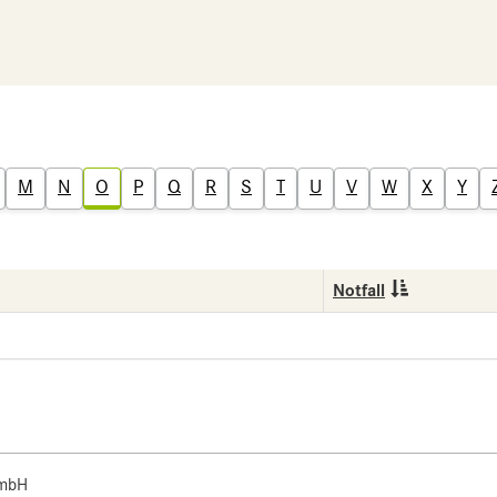
M
N
O
P
Q
R
S
T
U
V
W
X
Y
Notfall
 mbH