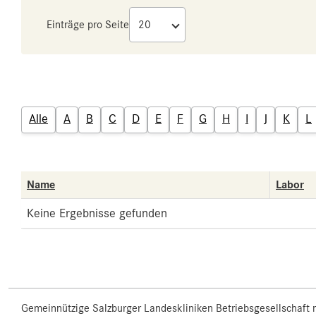
Einträge pro Seite
Alle
A
B
C
D
E
F
G
H
I
J
K
L
Name
Labor
Keine Ergebnisse gefunden
Gemeinnützige Salzburger Landeskliniken Betriebsgesellschaft