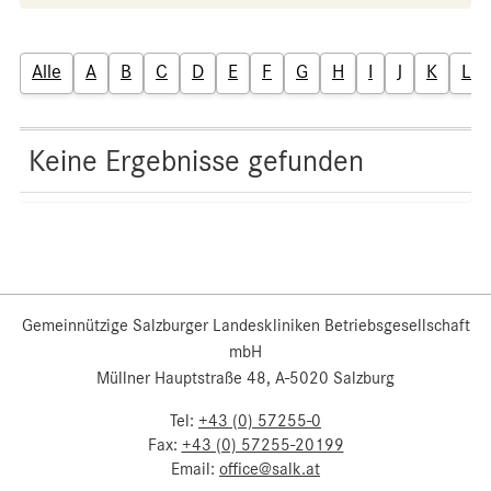
Alle
A
B
C
D
E
F
G
H
I
J
K
L
Keine Ergebnisse gefunden
Gemeinnützige Salzburger Landeskliniken Betriebsgesellschaft
mbH
Müllner Hauptstraße 48, A-5020 Salzburg
Tel:
+43 (0) 57255-0
Fax:
+43 (0) 57255-20199
Email:
office@salk.at