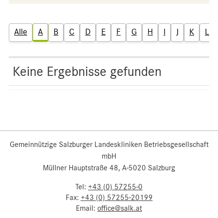
Alle
A
B
C
D
E
F
G
H
I
J
K
L
Keine Ergebnisse gefunden
Gemeinnützige Salzburger Landeskliniken Betriebsgesellschaft
mbH
Müllner Hauptstraße 48, A-5020 Salzburg
Tel:
+43 (0) 57255-0
Fax:
+43 (0) 57255-20199
Email:
office@salk.at