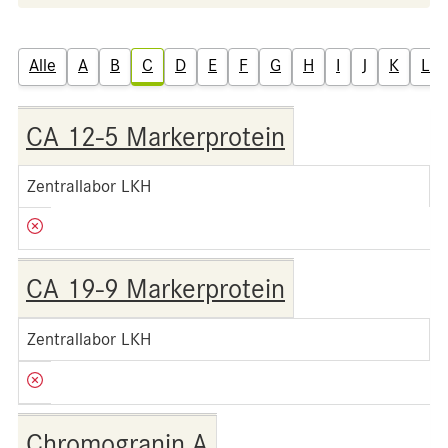
Alle
A
B
C
D
E
F
G
H
I
J
K
L
CA 12-5 Markerprotein
Zentrallabor LKH
CA 19-9 Markerprotein
Zentrallabor LKH
Chromogranin A