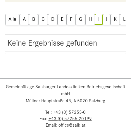
Alle
A
B
C
D
E
F
G
H
I
J
K
L
Keine Ergebnisse gefunden
Gemeinnützige Salzburger Landeskliniken Betriebsgesellschaft
mbH
Müllner Hauptstraße 48, A-5020 Salzburg
Tel:
+43 (0) 57255-0
Fax:
+43 (0) 57255-20199
Email:
office@salk.at