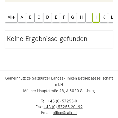
Alle
A
B
C
D
E
F
G
H
I
J
K
L
Keine Ergebnisse gefunden
Gemeinnützige Salzburger Landeskliniken Betriebsgesellschaft
mbH
Müllner Hauptstraße 48, A-5020 Salzburg
Tel:
+43 (0) 57255-0
Fax:
+43 (0) 57255-20199
Email:
office@salk.at