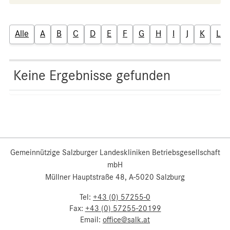
Alle
A
B
C
D
E
F
G
H
I
J
K
L
Keine Ergebnisse gefunden
Gemeinnützige Salzburger Landeskliniken Betriebsgesellschaft
mbH
Müllner Hauptstraße 48, A-5020 Salzburg
Tel:
+43 (0) 57255-0
Fax:
+43 (0) 57255-20199
Email:
office@salk.at