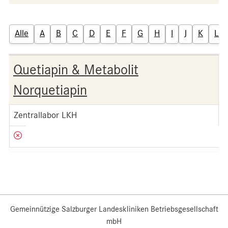
Alle
A
B
C
D
E
F
G
H
I
J
K
L
Quetiapin & Metabolit
Norquetiapin
Zentrallabor LKH
Gemeinnützige Salzburger Landeskliniken Betriebsgesellschaft
mbH