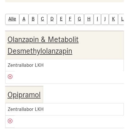
Alle
A
B
C
D
E
F
G
H
I
J
K
L
Olanzapin & Metabolit
Desmethylolanzapin
Zentrallabor LKH
Opipramol
Zentrallabor LKH