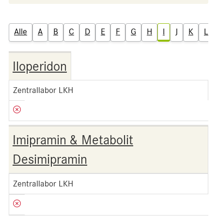
Alle
A
B
C
D
E
F
G
H
I
J
K
L
Iloperidon
Zentrallabor LKH
Imipramin & Metabolit
Desimipramin
Zentrallabor LKH