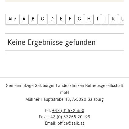
Alle
A
B
C
D
E
F
G
H
I
J
K
L
Keine Ergebnisse gefunden
Gemeinnützige Salzburger Landeskliniken Betriebsgesellschaft
mbH
Müllner Hauptstraße 48, A-5020 Salzburg
Tel:
+43 (0) 57255-0
Fax:
+43 (0) 57255-20199
Email:
office@salk.at