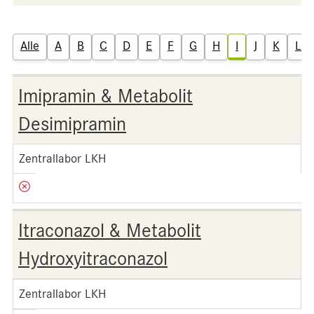
Alle
A
B
C
D
E
F
G
H
I
J
K
L
Imipramin & Metabolit
Desimipramin
Zentrallabor LKH
Itraconazol & Metabolit
Hydroxyitraconazol
Zentrallabor LKH