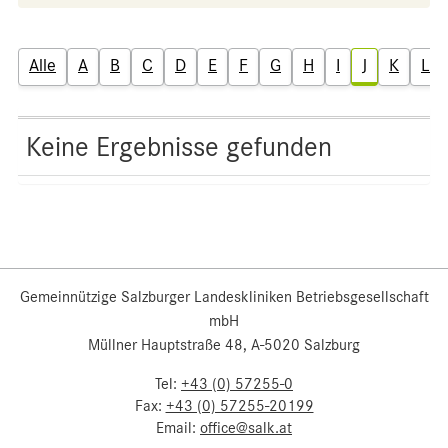
Alle
A
B
C
D
E
F
G
H
I
J
K
L
Keine Ergebnisse gefunden
Gemeinnützige Salzburger Landeskliniken Betriebsgesellschaft
mbH
Müllner Hauptstraße 48, A-5020 Salzburg
Tel:
+43 (0) 57255-0
Fax:
+43 (0) 57255-20199
Email:
office@salk.at