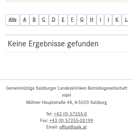
Alle
A
B
C
D
E
F
G
H
I
J
K
L
Keine Ergebnisse gefunden
Gemeinnützige Salzburger Landeskliniken Betriebsgesellschaft
mbH
Müllner Hauptstraße 48, A-5020 Salzburg
Tel:
+43 (0) 57255-0
Fax:
+43 (0) 57255-20199
Email:
office@salk.at