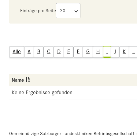
Einträge pro Seite
Alle
A
B
C
D
E
F
G
H
I
J
K
L
Name
Keine Ergebnisse gefunden
Gemeinnützige Salzburger Landeskliniken Betriebsgesellschaft