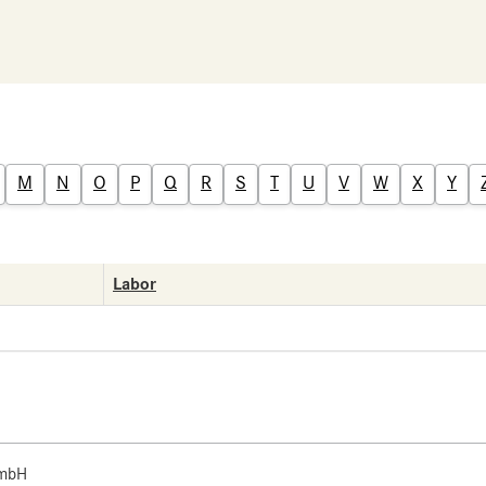
M
N
O
P
Q
R
S
T
U
V
W
X
Y
Labor
 mbH