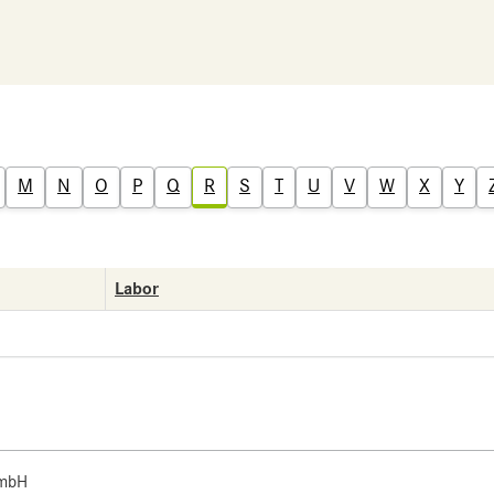
M
N
O
P
Q
R
S
T
U
V
W
X
Y
Labor
 mbH