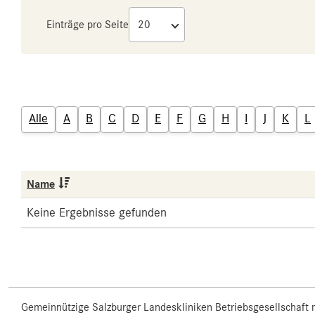
Einträge pro Seite
Alle
A
B
C
D
E
F
G
H
I
J
K
L
Name
Keine Ergebnisse gefunden
Gemeinnützige Salzburger Landeskliniken Betriebsgesellschaft