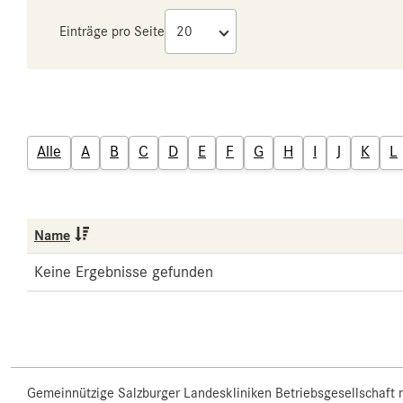
Einträge pro Seite
Alle
A
B
C
D
E
F
G
H
I
J
K
L
Name
Keine Ergebnisse gefunden
Gemeinnützige Salzburger Landeskliniken Betriebsgesellschaft