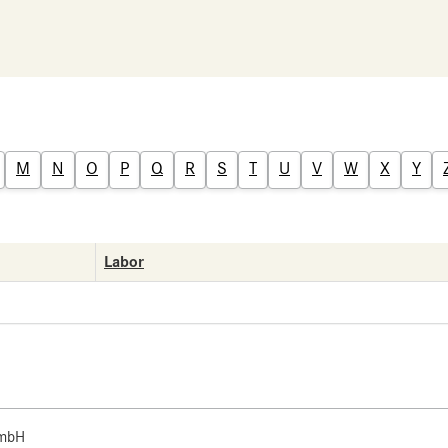
M
N
O
P
Q
R
S
T
U
V
W
X
Y
Labor
 mbH