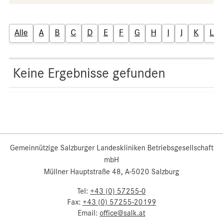
Alle
A
B
C
D
E
F
G
H
I
J
K
L
Keine Ergebnisse gefunden
Gemeinnützige Salzburger Landeskliniken Betriebsgesellschaft
mbH
Müllner Hauptstraße 48, A-5020 Salzburg
Tel:
+43 (0) 57255-0
Fax:
+43 (0) 57255-20199
Email:
office@salk.at