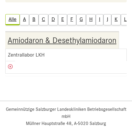
Alle
A
B
C
D
E
F
G
H
I
J
K
L
Amiodaron & Desethylamiodaron
Zentrallabor LKH
Gemeinnützige Salzburger Landeskliniken Betriebsgesellschaft
mbH
Müllner Hauptstraße 48, A-5020 Salzburg