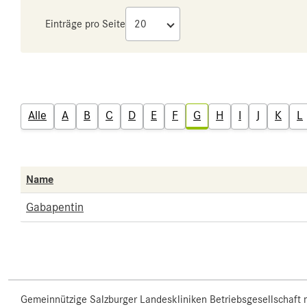
Einträge pro Seite
Alle
A
B
C
D
E
F
G
H
I
J
K
L
Name
Gabapentin
Gemeinnützige Salzburger Landeskliniken Betriebsgesellschaft