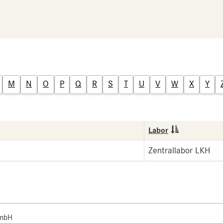
M
N
O
P
Q
R
S
T
U
V
W
X
Y
Labor
Zentrallabor LKH
 mbH