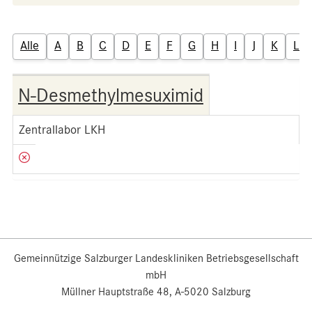
Alle
A
B
C
D
E
F
G
H
I
J
K
L
N-Desmethylmesuximid
Zentrallabor LKH
Gemeinnützige Salzburger Landeskliniken Betriebsgesellschaft
mbH
Müllner Hauptstraße 48, A-5020 Salzburg