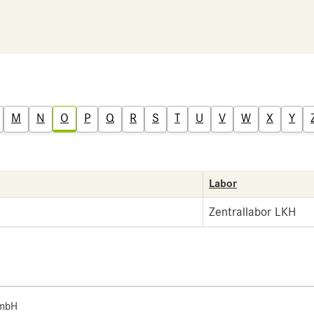
M
N
O
P
Q
R
S
T
U
V
W
X
Y
Labor
Zentrallabor LKH
 mbH