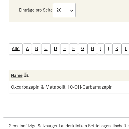
Einträge pro Seite
Alle
A
B
C
D
E
F
G
H
I
J
K
L
Name
Oxcarbazepin & Metabolit 10-OH-Carbamazepin
Gemeinnützige Salzburger Landeskliniken Betriebsgesellschaft