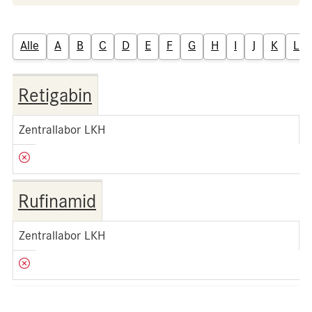
Alle
A
B
C
D
E
F
G
H
I
J
K
L
Retigabin
Zentrallabor LKH
Rufinamid
Zentrallabor LKH