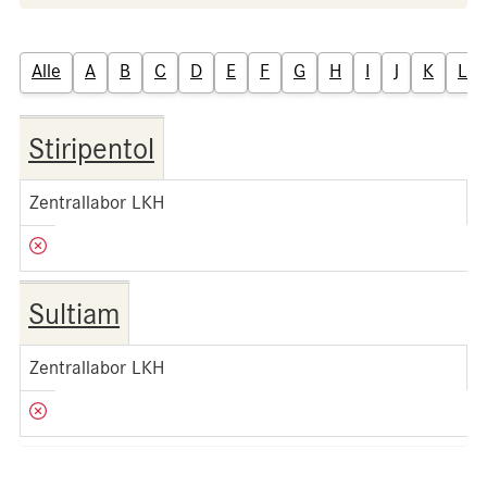
Alle
A
B
C
D
E
F
G
H
I
J
K
L
Stiripentol
Zentrallabor LKH
Sultiam
Zentrallabor LKH